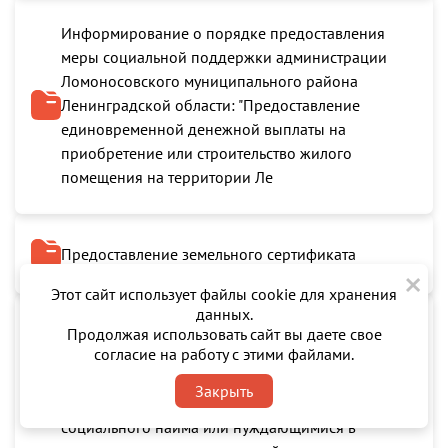
Информирование о порядке предоставления
меры социальной поддержки администрации
Ломоносовского муниципального района
Ленинградской области: "Предоставление
единовременной денежной выплаты на
приобретение или строительство жилого
помещения на территории Ле
Предоставление земельного сертификата
×
Этот сайт использует файлы cookie для хранения
данных.
Предоставление жилых помещений семьям
Продолжая использовать сайт вы даете свое
согласие на работу с этими файлами.
участников специальной военной операции
(СВО), признанным нуждающимися в жилых
Закрыть
помещениях, предоставляемых по договорам
социального найма или нуждающимися в