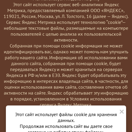
Этот сайт использует сервис веб-аналитики Яндекс
Метрика, предоставляемый компанией ООО «ЯНДЕКС»,
119021, Россия, Москва, ул. Л. Толстого, 16 (далее — Яндекс).
Сервис Яндекс Метрика использует технологию “cookie”—
небольшие текстовые файлы, размещаемые на компьютере
пользователей с целью анализа их пользовательской
активности.
Coбранная при помощи cookie информация не может
идентифицировать вас, однако может помочь нам улучшить
работу нашего сайта. Информация об использовании вами
данного сайта, собранная при помощи cookie, будет
передаваться Яндексу и может храниться на серверах
Яндекса в РФ и/или в ЕЭЗ. Яндекс будет обрабатывать эту
информацию в интересах владельца сайта, в частности, для
оценки использования вами сайта, составления отчетов об
активности на сайте. Яндекс обрабатывает эту информацию
в порядке, установленном в Условиях использования
сервиса Яндекс Метрика.
×
Вы можете отказаться от использования cookies, выбрав
Этот сайт использует файлы cookie для хранения
соответствующие настройки в браузере. Также вы можете
данных.
использовать инструмент —
Продолжая использовать сайт вы даете свое
https://yandex.ru/support/metrika/general/opt-out.html