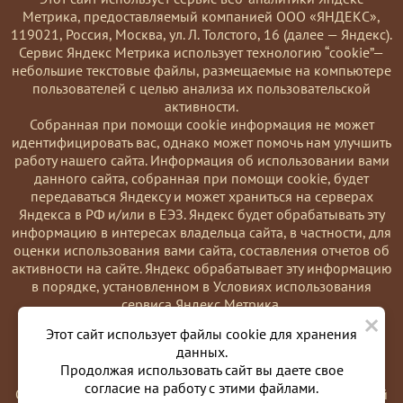
Метрика, предоставляемый компанией ООО «ЯНДЕКС»,
119021, Россия, Москва, ул. Л. Толстого, 16 (далее — Яндекс).
Сервис Яндекс Метрика использует технологию “cookie”—
небольшие текстовые файлы, размещаемые на компьютере
пользователей с целью анализа их пользовательской
активности.
Coбранная при помощи cookie информация не может
идентифицировать вас, однако может помочь нам улучшить
работу нашего сайта. Информация об использовании вами
данного сайта, собранная при помощи cookie, будет
передаваться Яндексу и может храниться на серверах
Яндекса в РФ и/или в ЕЭЗ. Яндекс будет обрабатывать эту
информацию в интересах владельца сайта, в частности, для
оценки использования вами сайта, составления отчетов об
активности на сайте. Яндекс обрабатывает эту информацию
в порядке, установленном в Условиях использования
сервиса Яндекс Метрика.
×
Вы можете отказаться от использования cookies, выбрав
Этот сайт использует файлы cookie для хранения
соответствующие настройки в браузере. Также вы можете
данных.
использовать инструмент —
Продолжая использовать сайт вы даете свое
https://yandex.ru/support/metrika/general/opt-out.html
согласие на работу с этими файлами.
Однако это может повлиять на работу некоторых функций