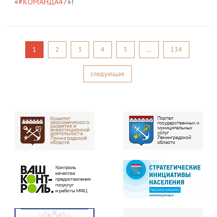
«
#КОМАНДА47
»!
1
2
3
4
5
...
134
следующая