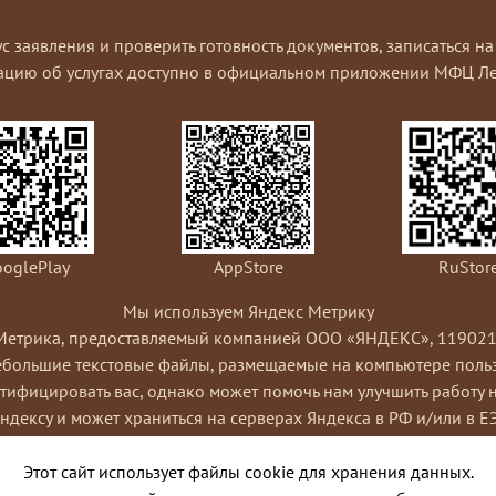
ус заявления и проверить готовность документов, записаться 
ацию об услугах доступно в официальном приложении МФЦ Ле
oglePlay
AppStore
RuStor
Мы используем Яндекс Метрику
Метрика, предоставляемый компанией ООО «ЯНДЕКС», 119021, Рос
небольшие текстовые файлы, размещаемые на компьютере пользо
ифицировать вас, однако может помочь нам улучшить работу 
Яндексу и может храниться на серверах Яндекса в РФ и/или в Е
ами сайта, составления отчетов об активности на сайте. Янде
Условиях использования сервиса Яндекс Метрика.
Этот сайт использует файлы cookie для хранения данных.