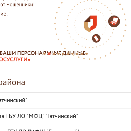
района
атчинский"
а ГБУ ЛО "МФЦ" "Гатчинский"