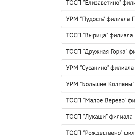
ТОСП "Елизаветино" фили
УРМ "Пудость" филиала Г
ТОСП "Вырица" филиала 
ТОСП "Дружная Горка" ф
УРМ "Сусанино" филиала 
УРМ "Большие Колпаны" 
ТОСП "Малое Верево" фи
ТОСП "Лукаши" филиала 
ТОСП "Рождествено" фил