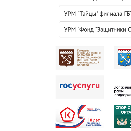
УРМ "Тайцы" филиала ГБ
УРМ "Фонд "Защитники О