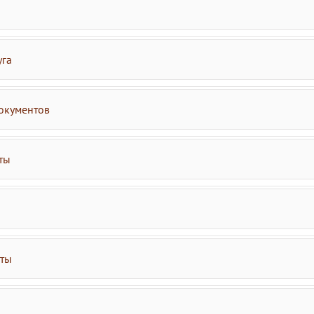
уга
окументов
ты
аты