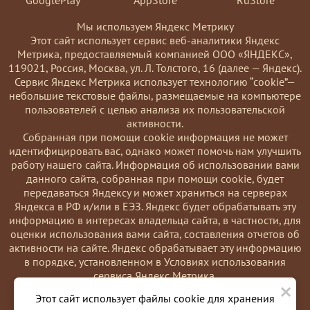
Мы используем Яндекс Метрику
Этот сайт использует сервис веб-аналитики Яндекс
Метрика, предоставляемый компанией ООО «ЯНДЕКС»,
119021, Россия, Москва, ул. Л. Толстого, 16 (далее — Яндекс).
Сервис Яндекс Метрика использует технологию “cookie”—
небольшие текстовые файлы, размещаемые на компьютере
пользователей с целью анализа их пользовательской
активности.
Coбранная при помощи cookie информация не может
идентифицировать вас, однако может помочь нам улучшить
работу нашего сайта. Информация об использовании вами
данного сайта, собранная при помощи cookie, будет
передаваться Яндексу и может храниться на серверах
Яндекса в РФ и/или в ЕЭЗ. Яндекс будет обрабатывать эту
информацию в интересах владельца сайта, в частности, для
оценки использования вами сайта, составления отчетов об
активности на сайте. Яндекс обрабатывает эту информацию
в порядке, установленном в Условиях использования
сервиса Яндекс Метрика.
×
Вы можете отказаться от использования cookies, выбрав
Этот сайт использует файлы cookie для хранения
соответствующие настройки в браузере. Также вы можете