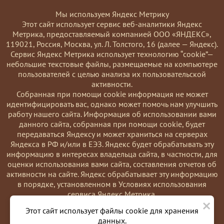
Мы используем Яндекс Метрику
Этот сайт использует сервис веб-аналитики Яндекс
Метрика, предоставляемый компанией ООО «ЯНДЕКС»,
119021, Россия, Москва, ул. Л. Толстого, 16 (далее — Яндекс).
Сервис Яндекс Метрика использует технологию “cookie”—
небольшие текстовые файлы, размещаемые на компьютере
пользователей с целью анализа их пользовательской
активности.
Coбранная при помощи cookie информация не может
идентифицировать вас, однако может помочь нам улучшить
работу нашего сайта. Информация об использовании вами
данного сайта, собранная при помощи cookie, будет
передаваться Яндексу и может храниться на серверах
Яндекса в РФ и/или в ЕЭЗ. Яндекс будет обрабатывать эту
информацию в интересах владельца сайта, в частности, для
оценки использования вами сайта, составления отчетов об
активности на сайте. Яндекс обрабатывает эту информацию
в порядке, установленном в Условиях использования
сервиса Яндекс Метрика.
×
Вы можете отказаться от использования cookies, выбрав
Этот сайт использует файлы cookie для хранения
соответствующие настройки в браузере. Также вы можете
данных.
использовать инструмент —