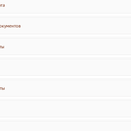
уга
окументов
ты
аты