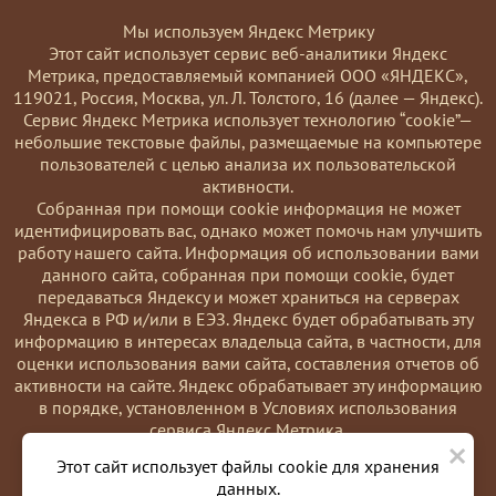
Мы используем Яндекс Метрику
Этот сайт использует сервис веб-аналитики Яндекс
Метрика, предоставляемый компанией ООО «ЯНДЕКС»,
119021, Россия, Москва, ул. Л. Толстого, 16 (далее — Яндекс).
Сервис Яндекс Метрика использует технологию “cookie”—
небольшие текстовые файлы, размещаемые на компьютере
пользователей с целью анализа их пользовательской
активности.
Coбранная при помощи cookie информация не может
идентифицировать вас, однако может помочь нам улучшить
работу нашего сайта. Информация об использовании вами
данного сайта, собранная при помощи cookie, будет
передаваться Яндексу и может храниться на серверах
Яндекса в РФ и/или в ЕЭЗ. Яндекс будет обрабатывать эту
информацию в интересах владельца сайта, в частности, для
оценки использования вами сайта, составления отчетов об
активности на сайте. Яндекс обрабатывает эту информацию
в порядке, установленном в Условиях использования
сервиса Яндекс Метрика.
×
Вы можете отказаться от использования cookies, выбрав
Этот сайт использует файлы cookie для хранения
соответствующие настройки в браузере. Также вы можете
данных.
использовать инструмент —