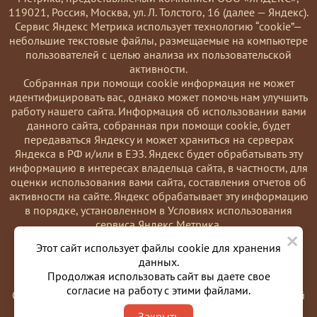
119021, Россия, Москва, ул. Л. Толстого, 16 (далее — Яндекс).
Сервис Яндекс Метрика использует технологию “cookie”—
небольшие текстовые файлы, размещаемые на компьютере
пользователей с целью анализа их пользовательской
активности.
Coбранная при помощи cookie информация не может
идентифицировать вас, однако может помочь нам улучшить
работу нашего сайта. Информация об использовании вами
данного сайта, собранная при помощи cookie, будет
передаваться Яндексу и может храниться на серверах
Яндекса в РФ и/или в ЕЭЗ. Яндекс будет обрабатывать эту
информацию в интересах владельца сайта, в частности, для
оценки использования вами сайта, составления отчетов об
активности на сайте. Яндекс обрабатывает эту информацию
в порядке, установленном в Условиях использования
сервиса Яндекс Метрика.
×
Вы можете отказаться от использования cookies, выбрав
Этот сайт использует файлы cookie для хранения
соответствующие настройки в браузере. Также вы можете
данных.
использовать инструмент —
Продолжая использовать сайт вы даете свое
https://yandex.ru/support/metrika/general/opt-out.html
согласие на работу с этими файлами.
Однако это может повлиять на работу некоторых функций
сайта. Используя этот сайт, вы соглашаетесь на обработку
Закрыть