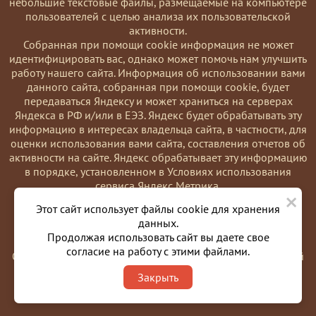
небольшие текстовые файлы, размещаемые на компьютере
пользователей с целью анализа их пользовательской
активности.
Coбранная при помощи cookie информация не может
идентифицировать вас, однако может помочь нам улучшить
работу нашего сайта. Информация об использовании вами
данного сайта, собранная при помощи cookie, будет
передаваться Яндексу и может храниться на серверах
Яндекса в РФ и/или в ЕЭЗ. Яндекс будет обрабатывать эту
информацию в интересах владельца сайта, в частности, для
оценки использования вами сайта, составления отчетов об
активности на сайте. Яндекс обрабатывает эту информацию
в порядке, установленном в Условиях использования
сервиса Яндекс Метрика.
×
Вы можете отказаться от использования cookies, выбрав
Этот сайт использует файлы cookie для хранения
соответствующие настройки в браузере. Также вы можете
данных.
использовать инструмент —
Продолжая использовать сайт вы даете свое
https://yandex.ru/support/metrika/general/opt-out.html
согласие на работу с этими файлами.
Однако это может повлиять на работу некоторых функций
сайта. Используя этот сайт, вы соглашаетесь на обработку
Закрыть
данных о вас в порядке и целях, указанных выше.