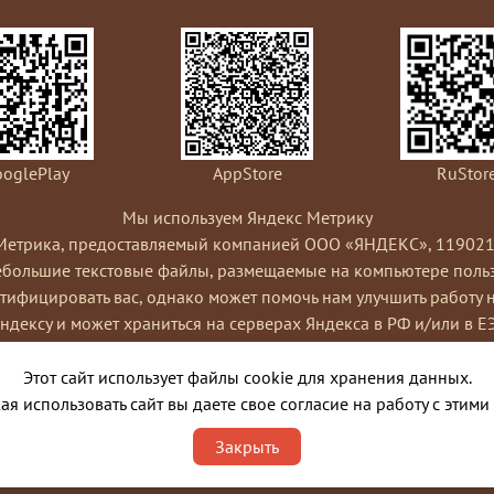
oglePlay
AppStore
RuStor
Мы используем Яндекс Метрику
Метрика, предоставляемый компанией ООО «ЯНДЕКС», 119021, Рос
небольшие текстовые файлы, размещаемые на компьютере пользо
ифицировать вас, однако может помочь нам улучшить работу 
Яндексу и может храниться на серверах Яндекса в РФ и/или в Е
ами сайта, составления отчетов об активности на сайте. Янде
Условиях использования сервиса Яндекс Метрика.
Этот сайт использует файлы cookie для хранения данных.
я cookies, выбрав соответствующие настройки в браузере. Такж
я использовать сайт вы даете свое согласие на работу с этими
ко это может повлиять на работу некоторых функций сайта. Испо
Закрыть
порядке и целях, указанных выше.