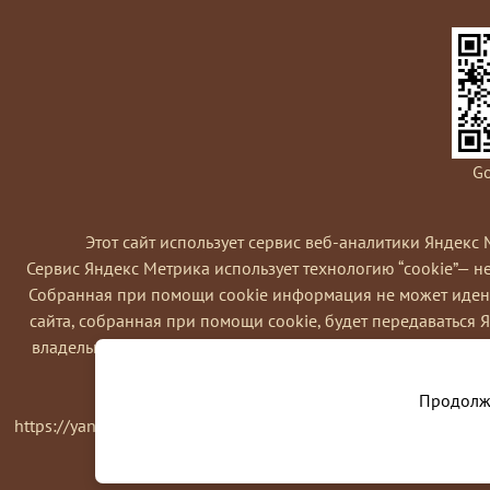
Go
Этот сайт использует сервис веб-аналитики Яндекс 
Сервис Яндекс Метрика использует технологию “cookie”— 
Coбранная при помощи cookie информация не может идент
сайта, собранная при помощи cookie, будет передаваться 
владельца сайта, в частности, для оценки использования в
Вы можете отказаться от использовани
Продолжа
https://yandex.ru/support/metrika/general/opt-out.html Одна