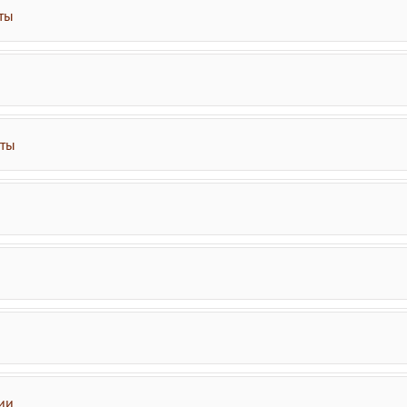
ты
аты
ии