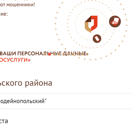
ского района
Лодейнопольский"
ста