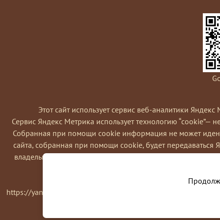
Go
Этот сайт использует сервис веб-аналитики Яндекс 
Сервис Яндекс Метрика использует технологию “cookie”— 
Coбранная при помощи cookie информация не может идент
сайта, собранная при помощи cookie, будет передаваться 
владельца сайта, в частности, для оценки использования в
Вы можете отказаться от использовани
Продолжа
https://yandex.ru/support/metrika/general/opt-out.html Одна