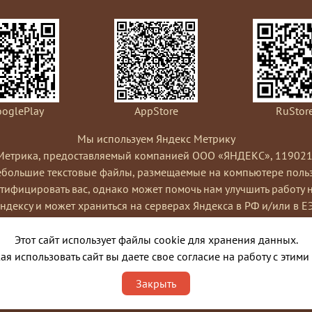
oglePlay
AppStore
RuStor
Мы используем Яндекс Метрику
Метрика, предоставляемый компанией ООО «ЯНДЕКС», 119021, Рос
небольшие текстовые файлы, размещаемые на компьютере пользо
ифицировать вас, однако может помочь нам улучшить работу 
Яндексу и может храниться на серверах Яндекса в РФ и/или в Е
ами сайта, составления отчетов об активности на сайте. Янде
Условиях использования сервиса Яндекс Метрика.
Этот сайт использует файлы cookie для хранения данных.
я cookies, выбрав соответствующие настройки в браузере. Такж
я использовать сайт вы даете свое согласие на работу с этими
ко это может повлиять на работу некоторых функций сайта. Испо
Закрыть
порядке и целях, указанных выше.