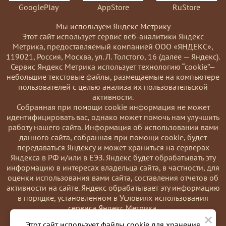
GooglePlay
AppStore
RuStore
Мы используем Яндекс Метрику
Этот сайт использует сервис веб-аналитики Яндекс
Метрика, предоставляемый компанией ООО «ЯНДЕКС»,
119021, Россия, Москва, ул. Л. Толстого, 16 (далее — Яндекс).
Сервис Яндекс Метрика использует технологию “cookie”—
небольшие текстовые файлы, размещаемые на компьютере
пользователей с целью анализа их пользовательской
активности.
Coбранная при помощи cookie информация не может
идентифицировать вас, однако может помочь нам улучшить
работу нашего сайта. Информация об использовании вами
данного сайта, собранная при помощи cookie, будет
передаваться Яндексу и может храниться на серверах
Яндекса в РФ и/или в ЕЭЗ. Яндекс будет обрабатывать эту
информацию в интересах владельца сайта, в частности, для
оценки использования вами сайта, составления отчетов об
активности на сайте. Яндекс обрабатывает эту информацию
в порядке, установленном в Условиях использования
сервиса Яндекс Метрика.
×
Вы можете отказаться от использования cookies, выбрав
Этот сайт использует файлы cookie для хранения